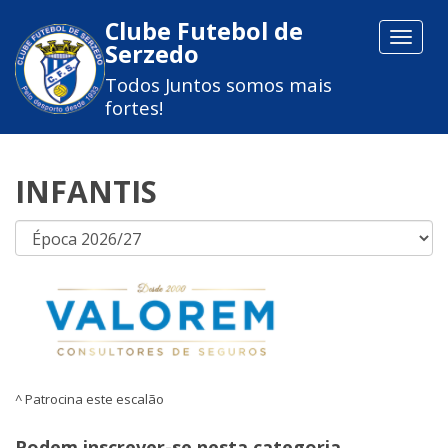
Clube Futebol de
Toggle
Serzedo
navigat
Todos Juntos somos mais
fortes!
INFANTIS
^ Patrocina este escalão
Podem inscrever-se nesta categoria,