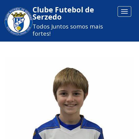
Clube Futebol de
Toggle
Serzedo
navigat
Todos Juntos somos mais
fortes!