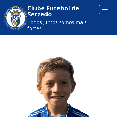
Clube Futebol de
Toggle
Serzedo
navigat
Todos Juntos somos mais
fortes!