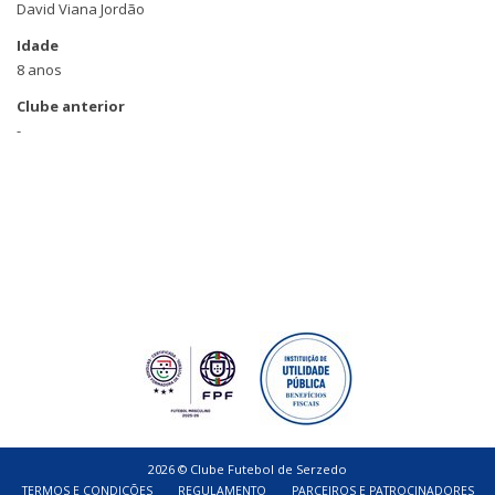
David Viana Jordão
Idade
8 anos
Clube anterior
-
2026 © Clube Futebol de Serzedo
TERMOS E CONDIÇÕES
REGULAMENTO
PARCEIROS E PATROCINADORES